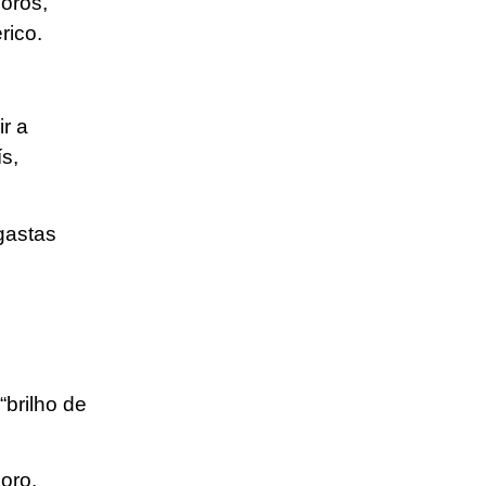
poros,
rico.
ir a
s,
gastas
“brilho de
oro.