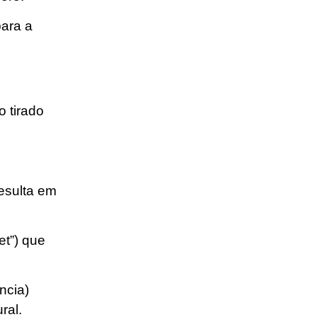
para a
o tirado
resulta em
et”) que
ncia)
ral.