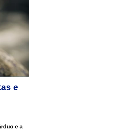
tas e
árduo e a