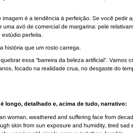
 imagem é a tendência à perfeição. Se você pedir 
r uma avó de comercial de margarina: pele relativam
estúdio perfeita.
na história que um rosto carrega.
ebrar essa “barreira da beleza artificial”. Vamos c
9 anos, focado na realidade crua, no desgaste do te
 longo, detalhado e, acima de tudo, narrativo:
lian woman, weathered and suffering face from decad
ough skin from sun exposure and humidity, tired sad