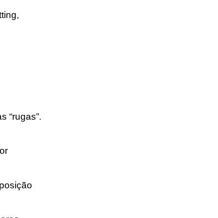
ting,
s “rugas”.
or
xposição