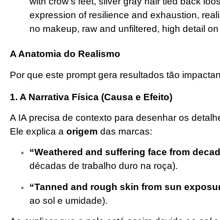
with crow’s feet, silver gray hair tied back l
expression of resilience and exhaustion, realisti
no makeup, raw and unfiltered, high detail on s
A Anatomia do Realismo
Por que este prompt gera resultados tão impactan
1. A Narrativa Física (Causa e Efeito)
A IA precisa de contexto para desenhar os detal
Ele explica a
origem
das marcas:
“Weathered and suffering face from decad
décadas de trabalho duro na roça).
“Tanned and rough skin from sun exposur
ao sol e umidade).