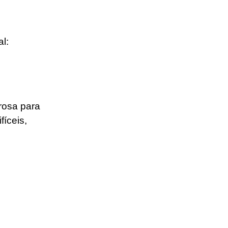
l:
erosa para
fíceis,