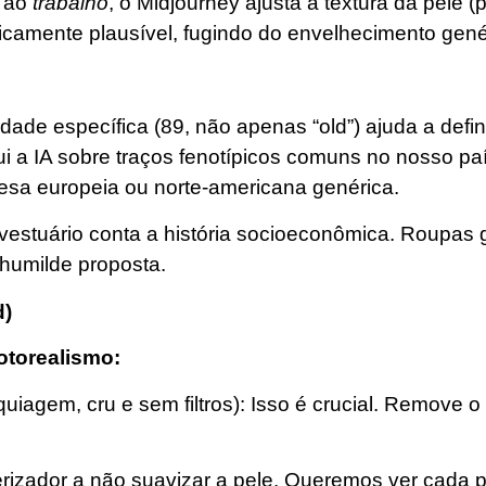
 ao
trabalho
, o Midjourney ajusta a textura da pele (
camente plausível, fugindo do envelhecimento gené
 idade específica (89, não apenas “old”) ajuda a defin
ui a IA sobre traços fenotípicos comuns no nosso paí
a europeia ou norte-americana genérica.
 vestuário conta a história socioeconômica. Roupas 
humilde proposta.
d)
fotorealismo:
agem, cru e sem filtros): Isso é crucial. Remove o 
erizador a não suavizar a pele. Queremos ver cada p