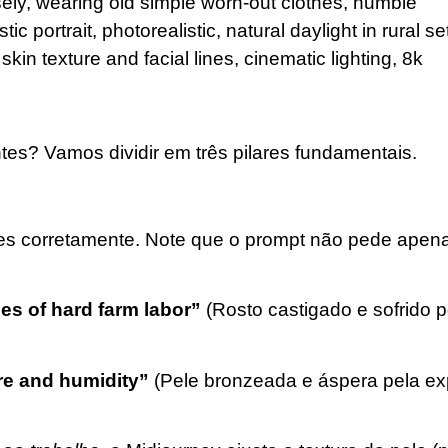
oosely, wearing old simple worn-out clothes, humble
c portrait, photorealistic, natural daylight in rural set
kin texture and facial lines, cinematic lighting, 8k
tes? Vamos dividir em três pilares fundamentais.
hes corretamente. Note que o prompt não pede apena
es of hard farm labor”
(Rosto castigado e sofrido p
e and humidity”
(Pele bronzeada e áspera pela e