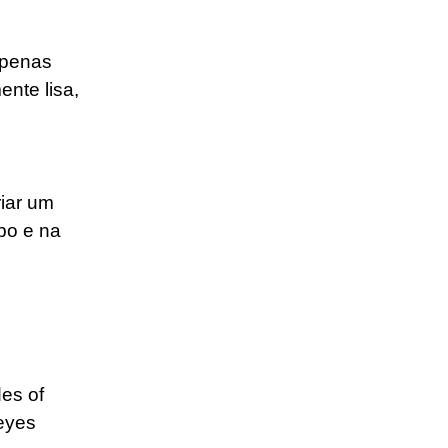
apenas
ente lisa,
riar um
mpo e na
es of
 eyes