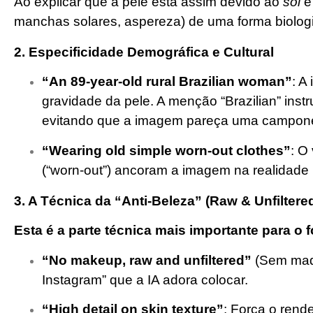
Ao explicar que a pele está assim devido ao
sol
e
manchas solares, aspereza) de uma forma biologi
2. Especificidade Demográfica e Cultural
“An 89-year-old rural Brazilian woman”
: A
gravidade da pele. A menção “Brazilian” instr
evitando que a imagem pareça uma campones
“Wearing old simple worn-out clothes”
: O
(“worn-out”) ancoram a imagem na realidade 
3. A Técnica da “Anti-Beleza” (Raw & Unfiltere
Esta é a parte técnica mais importante para o 
“No makeup, raw and unfiltered”
(Sem maqui
Instagram” que a IA adora colocar.
“High detail on skin texture”
: Força o rend