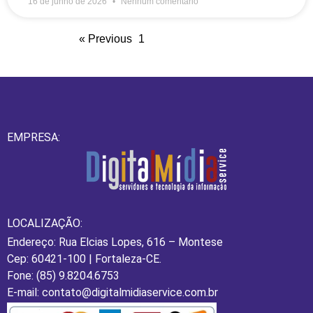
16 de junho de 2026
Nenhum comentário
« Previous
1
2
3
4
5
Next »
EMPRESA:
LOCALIZAÇÃO:
Endereço: Rua Elcias Lopes, 616 – Montese
Cep: 60421-100 | Fortaleza-CE.
Fone: (85) 9.8204.6753
E-mail: contato@digitalmidiaservice.com.br