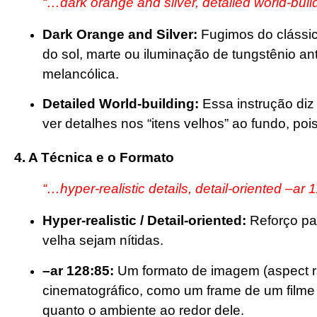
“…dark orange and silver, detailed world-bu
Dark Orange and Silver:
Fugimos do clássico
do sol, marte ou iluminação de tungstênio an
melancólica.
Detailed World-building:
Essa instrução diz
ver detalhes nos “itens velhos” ao fundo, po
4. A Técnica e o Formato
“…hyper-realistic details, detail-oriented –ar 
Hyper-realistic / Detail-oriented:
Reforço par
velha sejam nítidas.
–ar 128:85:
Um formato de imagem (aspect rat
cinematográfico, como um frame de um filme 
quanto o ambiente ao redor dele.