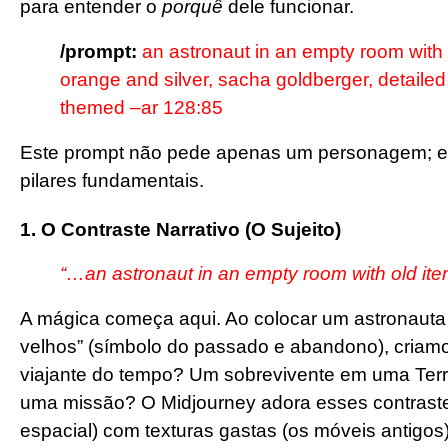
para entender o
porquê
dele funcionar.
/prompt:
an astronaut in an empty room with ol
orange and silver, sacha goldberger, detailed 
themed –ar 128:85
Este prompt não pede apenas um personagem; 
pilares fundamentais.
1. O Contraste Narrativo (O Sujeito)
“…an astronaut in an empty room with old it
A mágica começa aqui. Ao colocar um astronauta (
velhos” (símbolo do passado e abandono), criamo
viajante do tempo? Um sobrevivente em uma Terr
uma missão? O Midjourney adora esses contrastes,
espacial) com texturas gastas (os móveis antigos)