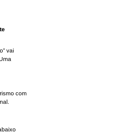
te
o” vai
 Uma
turismo com
nal.
abaixo