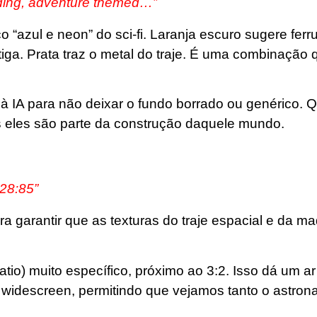
ilding, adventure themed…”
 “azul e neon” do sci-fi. Laranja escuro sugere ferr
tiga. Prata traz o metal do traje. É uma combinação 
 à IA para não deixar o fundo borrado ou genérico.
is eles são parte da construção daquele mundo.
128:85”
a garantir que as texturas do traje espacial e da ma
io) muito específico, próximo ao 3:2. Isso dá um ar
widescreen, permitindo que vejamos tanto o astron