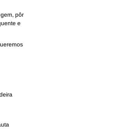
ugem, pôr
quente e
 Queremos
deira
auta