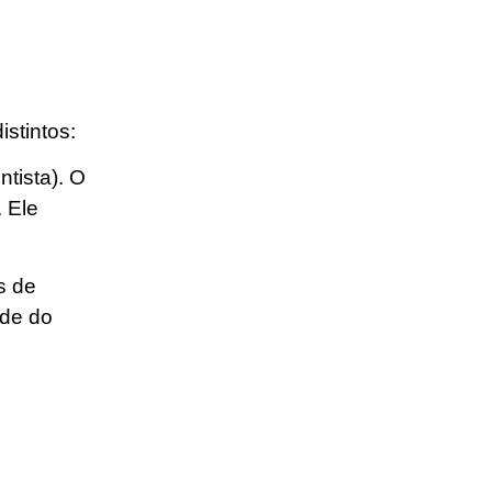
istintos:
tista). O
. Ele
s de
ade do