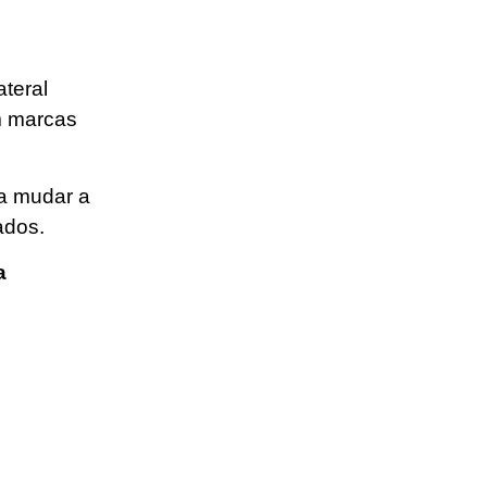
teral
om marcas
ra mudar a
ados.
a