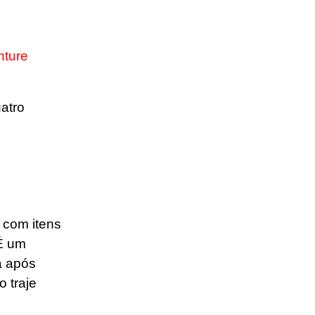
nture
atro
 com itens
 É um
a após
 traje