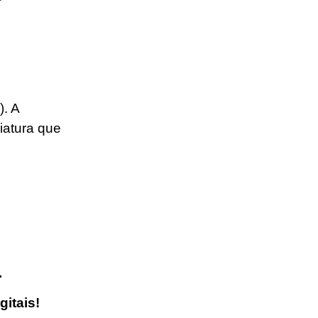
. A
niatura que
.
gitais!