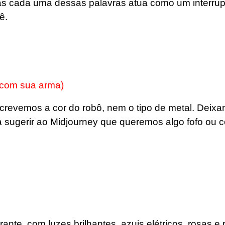
Mas cada uma dessas palavras atua como um interrup
ê.
com sua arma)
evemos a cor do robô, nem o tipo de metal. Deixa
a a sugerir ao Midjourney que queremos algo fofo ou 
nte, com luzes brilhantes, azuis elétricos, rosas e 