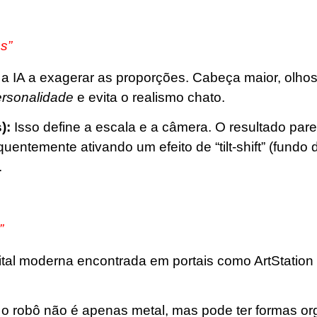
es”
i a IA a exagerar as proporções. Cabeça maior, olho
rsonalidade
e evita o realismo chato.
):
Isso define a escala e a câmera. O resultado par
entemente ativando um efeito de “tilt-shift” (fundo
.
”
ital moderna encontrada em portais como ArtStation
o robô não é apenas metal, mas pode ter formas or