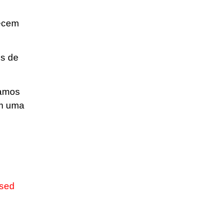
recem
os de
Vamos
em uma
ased