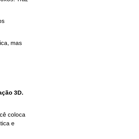
os
fica, mas
ação 3D.
ocê coloca
tica e