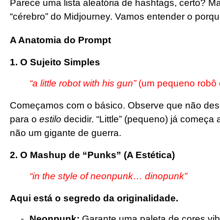
Parece uma lista aleatória de hashtags, certo? 
“cérebro” do Midjourney. Vamos entender o porqu
A Anatomia do Prompt
1. O Sujeito Simples
“a little robot with his gun”
(um pequeno robô 
Começamos com o básico. Observe que não descr
para o
estilo
decidir. “Little” (pequeno) já começ
não um gigante de guerra.
2. O Mashup de “Punks” (A Estética)
“in the style of neonpunk… dinopunk”
Aqui está o segredo da originalidade.
Neonpunk:
Garante uma paleta de cores vibra