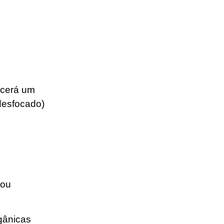
s
ecerá um
 desfocado)
 ou
gânicas