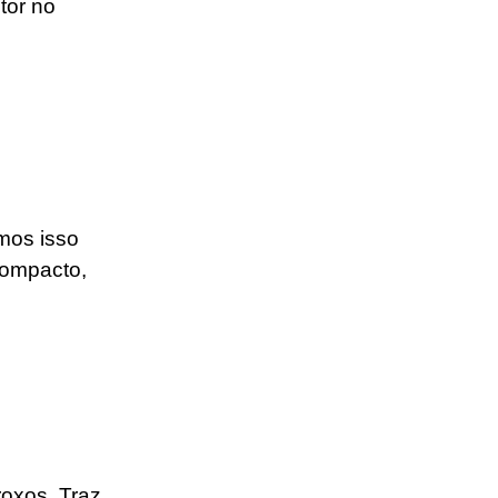
tor no
mos isso
compacto,
roxos. Traz