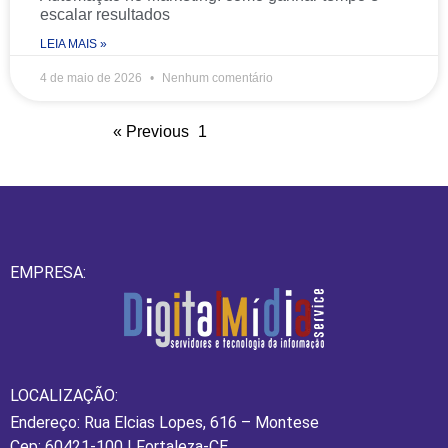
escalar resultados
LEIA MAIS »
4 de maio de 2026
Nenhum comentário
« Previous
1
2
3
4
5
Next »
EMPRESA:
LOCALIZAÇÃO:
Endereço: Rua Elcias Lopes, 616 – Montese
Cep: 60421-100 | Fortaleza-CE.